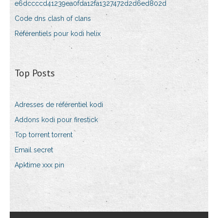
e6dccccd41239ea0fda12fa1327472d2d6ed802d
Code dns clash of clans
Référentiels pour kodi helix
Top Posts
Adresses de référentiel kodi
Addons kodi pour firestick
Top torrent torrent
Email secret
Apktime xxx pin