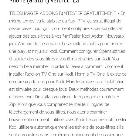
Phone (Gratuit) Verdict . La
TÉLÉCHARGER ADDONS F4MTESTER GRATUITEMENT - En
même temps, vu la stabilité du flux IPTV, ça serait illégal de
devoir payer pour ça…. Comment configurer Opensubtitles et
ajouter des sous-titres à vos f4mTester Kodi Addon. Nouveaux
jeux Android de la semaine. Les meilleurs outils pour insérer
une playlist m3u sur kodi. Comment configurer Opensubtitles
et ajouter des sous-titres à vos films et séries sur Kodi. You
need to be a member in order to leave a comment. Comment
installer l’add-on TV One sur Kodi. Hormis TV One, il existe de
nombreux add-ons pour Kodi. Mais le processus d’installation
est similaire pour presque tous. Deux méthodes couramment
utilisées pour l’installation utilisent le répertoire et un fichier
Zip. Alors que vous comprenez le meilleur logiciel de
téléchargement de sous-titres, nous allons examiner
brièvement comment l'utiliser avec Kodi. Le centre multimédia
Kodi utilisera automatiquement les fichiers de sous-titres s'ils
sont enregistrés dans le même emplacement de dossier que