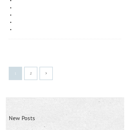
1
2
New Posts